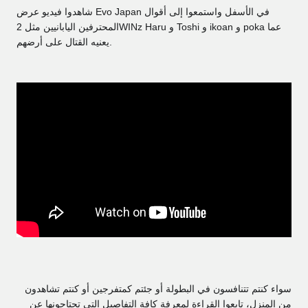
شاهدوا فيديو عرض Evo Japan في الأسفل واستمعوا إلى أقوال
المحترفين اليابانيين مثل 2WINz Haru و Toshi و ikoan و poka عما
يعنيه القتال على أرضهم.
سواء كنتم تتنافسون في البطولة أو جئتم كمتفرجين أو كنتم تشاهدون
من المنزل، تابعوا القراءة لمعرفة كافة التفاصيل التي تحتاجونها عن