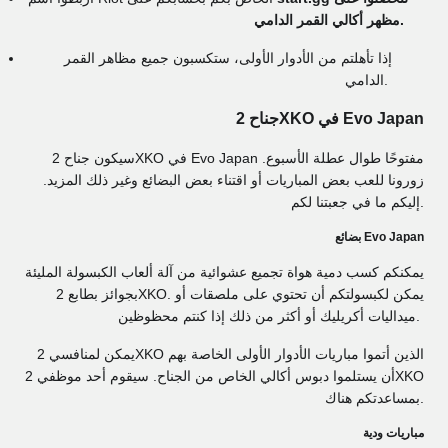
مظهر أكالي القمر الدامي.
إذا تأهلتم من الأدوار الأولى، ستكسبون جميع مظاهر القمر
الدامي.
جناح 2XKO في Evo Japan
سيكون جناح 2XKO في Evo Japan مفتوحًا طوال عطلة الأسبوع.
زورونا للعب بعض المباريات أو اقتناء بعض البضائع وغير ذلك المزيد.
إليكم ما في جعبتنا لكم.
بضائع Evo Japan
يمكنكم كسب دمية هواة تجميع عشوائية من آلة ألعاب الكبسولة المليئة
بجوائز بطابع 2XKO. يمكن لكبسولتكم أن تحتوي على ملصقات أو
ميداليات أكريليك أو أكثر من ذلك إذا كنتم محظوظين.
يمكن لمنافسي 2XKO الذين أتموا مباريات الأدوار الأولى الخاصة بهم
أن يستلموا دبوس أكالي الخاص من الجناح. سيقوم أحد موظفي 2XKO
بمساعدتكم هناك.
مباريات ودية