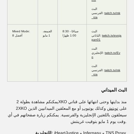
البث
twitch.tv/mk
الفرنسي:
_rza
البث
8:30 صباحًا -
الجمعة،
Mixed Mode:
twitch.tv/evoja
الياباني:
1:00 ظهرًا
1 مايو
أفضل 8
pan01
البث
twitch.tv/Ev
الإنجليزي:
o
البث
twitch.tv/mk
الفرنسي:
_rza
البث الميداني
يمكنكم مشاهدة بطولة 2XKO منذ بدايتها وحتى انتهائها على قناتي
2XKO على
تويتش
وكذلك
يوتيوب
أو مع المعلقين الميدانيين الذين
سيعلقون باللغتين الإنجليزية والفرنسية. يمكنكم زيارة صفحاتهم في أي
وقت يوم 1 مايو بتوقيت غرينتش.
.
TNS Proxy
و
Infernasu
و
iHeartJustice
الإنجليزية: