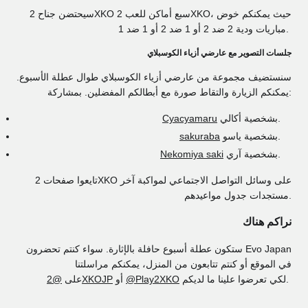
سيحتضن جناح 2XKO سبع أماكن للعب 2XKO، حيث يمكنكم خوض
مباريات ودية 2 ضد 2 أو 1 ضد 2 أو 1 ضد 1.
جلسات التصوير مع عارضي أزياء الكوسبلاي
سنستضيف مجموعة من عارضي أزياء الكوسبلاي طوال عطلة الأسبوع.
يمكنكم الزيارة والتقاط صورة مع أبطالكم المفضلين. بمشاركة:
بشخصية أكالي.
Cyacyamaru
بشخصية ياسو.
sakuraba
بشخصية آري.
Nekomiya saki
تايعوا صفحات 2XKO على وسائل التواصل الاجتماعي لمواكبة آخر
مستجدات جدول مواعيدهم.
نراكم هناك
ستكون عطلة أسبوع حافلة بالإثارة. سواء كنتم تحضرون Evo Japan
في الموقع أو كنتم تتابعون من المنزل، يمكنكم مراسلتنا
لكي تعرضوا علينا ما لديكم.
@Play2XKO
أو
@2XKOJP
على