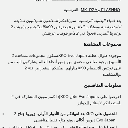
.
MK_RZA و FLASHNO
الفرنسية:
بعد انتهاء البطولة الرسمية، سيرافقكم المعلقون الميدانيون لمتابعة
الفعالية مع مباريات 2XKO الاستعراضية ومقابلات اللاعبين المحترفين
وغيرها المزيد. تابعونا في 2 مايو بتوقيت غرينتش.
مجموعات المشاهدة
ستكون مجموعات مشاهدة 2XKO Evo Japan موجودة طوال عطلة
الأسبوع بوجود صانعي محتوى من جميع أنحاء العالم يشاركون البث من
على تويتش للانضمام
فئة 2XKO
منازلهم. يمكنكم استعراض
والمشاهدة.
معلومات المنافسين
إذا كنتم تنوون المشاركة في 2XKO خلال Evo Japan، احرصوا على
.
استعدادكم لاستلام
الجوائز
للحصول على
2XKO
بعد انتهائكم من الأدوار الأولى، زوروا جناح
، وهو متاح فقط لمنافسي Evo Japan.
دبوس أكالي
start.gg لتحصلوا على
اربطوا اسم Riot الخاص بكم بحسابكم على