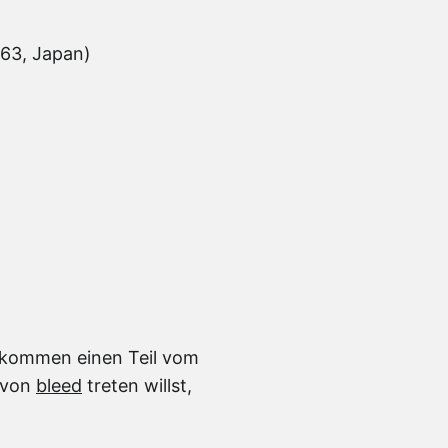
063, Japan)
bekommen einen Teil vom
n von
bleed
treten willst,