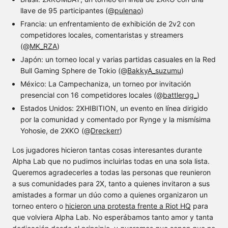
llave de 95 participantes (@
pulenao
)
Francia: un enfrentamiento de exhibición de 2v2 con
competidores locales, comentaristas y streamers
(@
MK_RZA
)
Japón: un torneo local y varias partidas casuales en la Red
Bull Gaming Sphere de Tokio (@
BakkyA_suzumu
)
México: La Campechaniza, un torneo por invitación
presencial con 16 competidores locales (@
battlergg_
)
Estados Unidos: 2XHIBITION, un evento en línea dirigido
por la comunidad y comentado por Rynge y la mismísima
Yohosie, de 2XKO (@
Dreckerr
)
Los jugadores hicieron tantas cosas interesantes durante
Alpha Lab que no pudimos incluirlas todas en una sola lista.
Queremos agradecerles a todas las personas que reunieron
a sus comunidades para 2X, tanto a quienes invitaron a sus
amistades a formar un dúo como a quienes organizaron un
torneo entero o
hicieron una protesta frente a Riot HQ
para
que volviera Alpha Lab. No esperábamos tanto amor y tanta