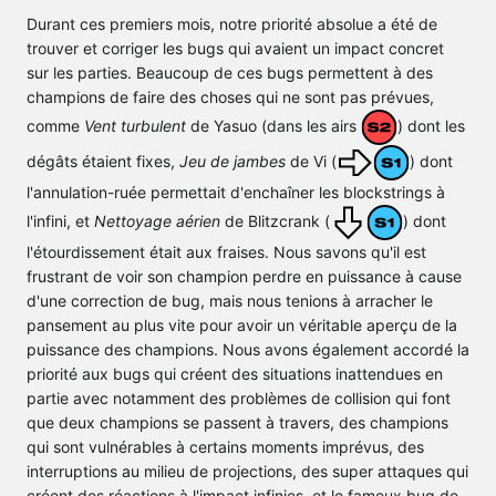
Durant ces premiers mois, notre priorité absolue a été de
trouver et corriger les bugs qui avaient un impact concret
sur les parties. Beaucoup de ces bugs permettent à des
champions de faire des choses qui ne sont pas prévues,
comme
Vent turbulent
de Yasuo (dans les airs
) dont les
dégâts étaient fixes,
Jeu de jambes
de Vi (
) dont
l'annulation-ruée permettait d'enchaîner les blockstrings à
l'infini, et
Nettoyage aérien
de Blitzcrank (
) dont
l'étourdissement était aux fraises. Nous savons qu'il est
frustrant de voir son champion perdre en puissance à cause
d'une correction de bug, mais nous tenions à arracher le
pansement au plus vite pour avoir un véritable aperçu de la
puissance des champions. Nous avons également accordé la
priorité aux bugs qui créent des situations inattendues en
partie avec notamment des problèmes de collision qui font
que deux champions se passent à travers, des champions
qui sont vulnérables à certains moments imprévus, des
interruptions au milieu de projections, des super attaques qui
créent des réactions à l'impact infinies, et le fameux bug de