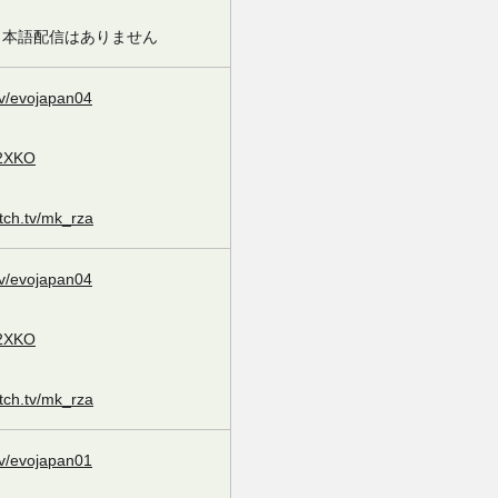
日本語配信はありません
tv/evojapan04
/2XKO
itch.tv/mk_rza
tv/evojapan04
/2XKO
itch.tv/mk_rza
tv/evojapan01