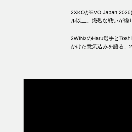
2XKOがEVO Japan
ル以上。熾烈な戦いが繰
2WINzのHaru選手と
かけた意気込みを語る、2X