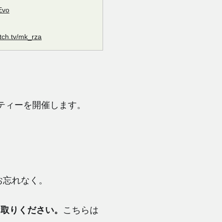
/Evo
itch.tv/mk_rza
ーティーを開催します。
お忘れなく。
け取りください。
こちらは