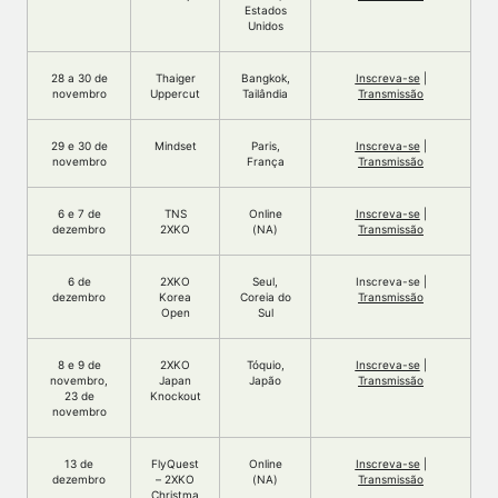
Estados
Unidos
28 a 30 de
Thaiger
Bangkok,
Inscreva-se
|
novembro
Uppercut
Tailândia
Transmissão
29 e 30 de
Mindset
Paris,
Inscreva-se
|
novembro
França
Transmissão
6 e 7 de
TNS
Online
Inscreva-se
|
dezembro
2XKO
(NA)
Transmissão
6 de
2XKO
Seul,
Inscreva-se |
dezembro
Korea
Coreia do
Transmissão
Open
Sul
8 e 9 de
2XKO
Tóquio,
Inscreva-se
|
novembro,
Japan
Japão
Transmissão
23 de
Knockout
novembro
13 de
FlyQuest
Online
Inscreva-se
|
dezembro
– 2XKO
(NA)
Transmissão
Christma