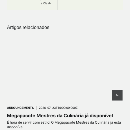
s Clash
Artigos relacionados
ANNOUNCEMENTS
2026-07-23T16:00:00.000Z
ANN
Megapacote Mestres da Culinária já disponível
Re
É hora de servir com estilo! O Megapacote Mestres da Culinária já está
Da F
disponível.
mom