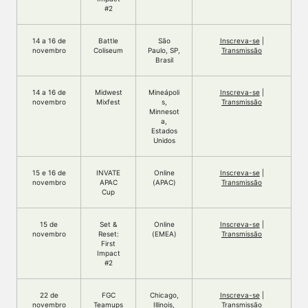
#2
14 a 16 de
Battle
São
Inscreva-se
|
novembro
Coliseum
Paulo, SP,
Transmissão
Brasil
14 a 16 de
Midwest
Mineápoli
Inscreva-se
|
novembro
Mixfest
s,
Transmissão
Minnesot
a,
Estados
Unidos
15 e 16 de
INVATE
Online
Inscreva-se
|
novembro
APAC
(APAC)
Transmissão
Cup
15 de
Set &
Online
Inscreva-se
|
novembro
Reset:
(EMEA)
Transmissão
First
Impact
#2
22 de
FGC
Chicago,
Inscreva-se
|
novembro
Teamups
Illinois,
Transmissão