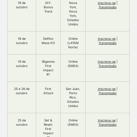
19 de
DIY:
Nova
Inscreva-se
|
outubro
Bonus
York,
Transmissão
Track
Nova
York,
Estados
Unidos
18 de
Delfino
Online
Inscreva-se
|
outubro
Maza KO
(LATAM
Transmissão
Norte)
19 de
IBgames
Online
Inscreva-se
|
outubro
First
(EMEA)
Transmissão
Impact
#1
25 e 26 de
First
San Juan,
Inscreva-se
|
outubro
Attack
Porto
Transmissão
Rico,
Estados
Unidos
25 de
Set &
Online
Inscreva-se
|
outubro
Reset:
(EMEA)
Transmissão
First
Impact