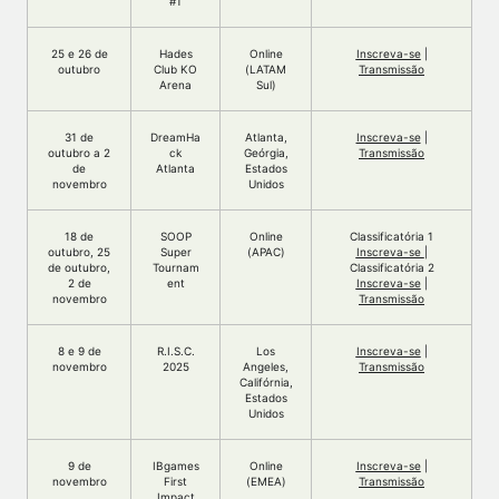
#1
25 e 26 de
Hades
Online
Inscreva-se
|
outubro
Club KO
(LATAM
Transmissão
Arena
Sul)
31 de
DreamHa
Atlanta,
Inscreva-se
|
outubro a 2
ck
Geórgia,
Transmissão
de
Atlanta
Estados
novembro
Unidos
18 de
SOOP
Online
Classificatória 1
outubro, 25
Super
(APAC)
Inscreva-se
|
de outubro,
Tournam
Classificatória 2
2 de
ent
Inscreva-se
|
novembro
Transmissão
8 e 9 de
R.I.S.C.
Los
Inscreva-se
|
novembro
2025
Angeles,
Transmissão
Califórnia,
Estados
Unidos
9 de
IBgames
Online
Inscreva-se
|
novembro
First
(EMEA)
Transmissão
Impact