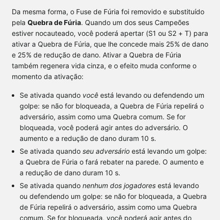
Da mesma forma, o Fuse de Fúria foi removido e substituído
pela
Quebra de Fúria
. Quando um dos seus Campeões
estiver nocauteado, você poderá apertar (S1 ou S2 + T) para
ativar a Quebra de Fúria, que lhe concede mais 25% de dano
e 25% de redução de dano. Ativar a Quebra de Fúria
também regenera vida cinza, e o efeito muda conforme o
momento da ativação:
Se ativada quando
você
está levando ou defendendo um
golpe: se não for bloqueada, a Quebra de Fúria repelirá o
adversário, assim como uma Quebra comum. Se for
bloqueada, você poderá agir antes do adversário. O
aumento e a redução de dano duram 10 s.
Se ativada quando
seu adversário
está levando um golpe:
a Quebra de Fúria o fará rebater na parede. O aumento e
a redução de dano duram 10 s.
Se ativada quando
nenhum dos jogadores
está levando
ou defendendo um golpe: se não for bloqueada, a Quebra
de Fúria repelirá o adversário, assim como uma Quebra
comum. Se for bloqueada, você poderá agir antes do