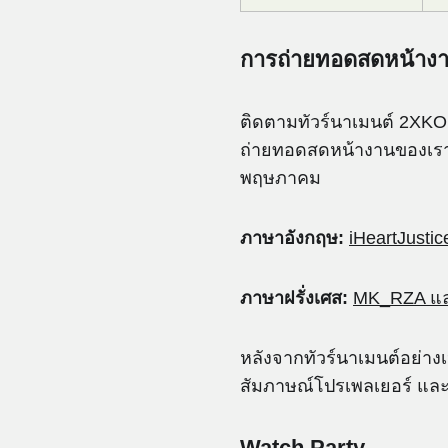
การถ่ายทอดสดหน้าง
ติดตามทัวร์นาเมนต์ 2XKO 
ถ่ายทอดสดหน้างานของเรา ซ
พฤษภาคม
ภาษาอังกฤษ:
iHeartJustic
ภาษาฝรั่งเศส:
MK_RZA แ
หลังจากทัวร์นาเมนต์อย่
สัมภาษณ์โปรเพลเยอร์ และอ
Watch Party