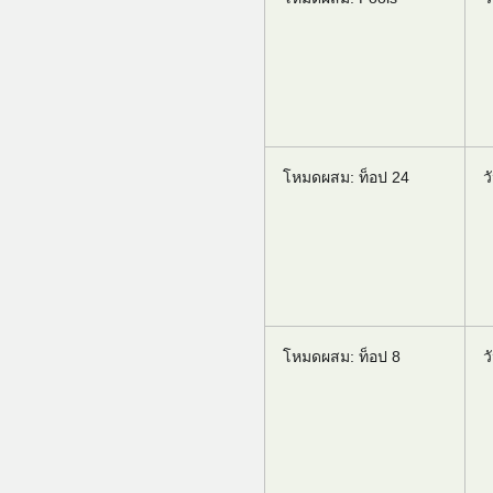
โหมดผสม: ท็อป 24
ว
โหมดผสม: ท็อป 8
ว