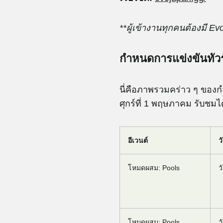
**ผู้เข้างานทุกคนต้องมี Ev
กำหนดการแข่งขันทัว
นี่คือภาพรวมคร่าว ๆ ของ
ศุกร์ที่ 1 พฤษภาคม รับชมไ
อีเวนต์
วั
โหมดผสม: Pools
ว
โหมดผสม: Pools
ว