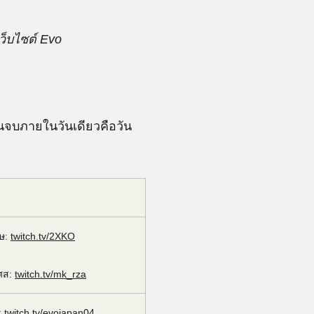
เว็บไซต์ Evo
นจบภายในวันเดียวคือวัน
ฤษ:
twitch.tv/2XKO
เศส:
twitch.tv/mk_rza
:
twitch.tv/evojapan04