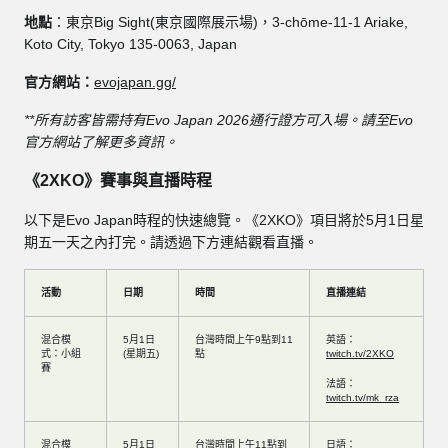
地點
：東京Big Sight(東京國際展示場)，3-chōme-11-1 Ariake,
Koto City, Tokyo 135-0063, Japan
官方網站：
evojapan.gg/
**所有訪客皆需持有Evo Japan 2026通行證方可入場。請至Evo
官方網站了解更多資訊。
《2XKO》賽事與直播時程
以下是Evo Japan時程的快速總覽。《2XKO》項目將於5月1日星
期五一天之內打完。請透過下方連結觀看直播。
活動
日期
時間
直播連結
混合模
5月1日
台灣時間上午9點到11
英語：
式：小組
(星期五)
點
twitch.tv/2XKO
賽
法語：
twitch.tv/mk_rza
混合模
5月1日
台灣時間上午11點到
日語：