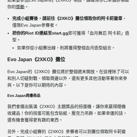
如果要參加Evo Japan的《2XKO》項目，請確保你已準備好領取
你的
獎勵
。
完成小組賽後，請前往《2XKO》攤位領取你的阿卡莉徽章
，
僅限Evo Japan參賽者。
把你的Riot ID連結至start.gg
即可獲得「血月舞忍 阿卡莉」造
型。
如果你從小組賽出線，則將獲得整個血月造型組合。
Evo Japan《2XKO》攤位
Evo Japan的《2XKO》攤位將於整個週末開放。在這裡除了可以
和別人切磋對戰、領取周邊以外，還有更多其他活動等著你來參
與。以下是你可以期待的內容。
Evo Japan周邊商品
我們會擺出裝滿《2XKO》主題獎品的扭蛋機，讓你來贏得隨機
收藏品！你的扭蛋可能包含貼紙、壓克力吊飾，如果幸運的話，
還有機會獲得更有趣的東西。
另外，完成小組賽的《2XKO》參賽者可以到攤位領取阿卡莉徽