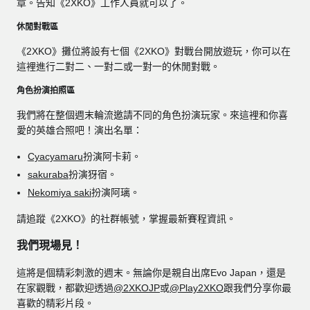
章。告知《2XKO》工作人員就可以了。
休閒對戰區
《2XKO》攤位將設有七個《2XKO》對戰台開放遊玩，你可以在
這裡進行二對二、一對二或一對一的休閒對戰。
角色扮演拍照區
我們將在整個週末輪流邀請不同的角色扮演玩家。來這裡和你喜
愛的英雄合照吧！演出名單：
Cyacyamaru
扮演阿卡莉。
sakuraba
扮演犽宿。
Nekomiya saki
扮演阿璃。
請追蹤《2XKO》的社群帳號，掌握最新賽程資訊。
我們現場見！
這將是個精彩刺激的週末。無論你是親自出席Evo Japan，還是
在家觀戰，都歡迎透過
@2XKOJP
或
@Play2XKO
跟我們分享你最
喜歡的精彩片段。