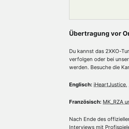
Übertragung vor O
Du kannst das 2XKO-Tur
verfolgen oder bei unse
werden. Besuche die Kanä
Englisch:
iHeartJustice
,
Französisch:
MK_RZA u
Nach Ende des offiziel
Interviews mit Profispie