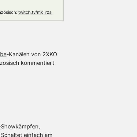
nzösisch:
twitch.tv/mk_rza
ube
-Kanälen von 2XKO
anzösisch kommentiert
KO-Showkämpfen,
 Schaltet einfach am