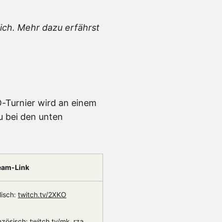
ich. Mehr dazu erfährst
O-Turnier wird an einem
u bei den unten
eam-Link
lisch:
twitch.tv/2XKO
nzösisch:
twitch.tv/mk_rza