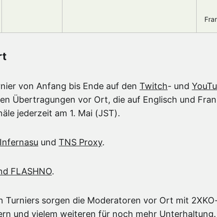
Fra
rt
nier von Anfang bis Ende auf den
Twitch
- und
YouT
ren Übertragungen vor Ort, die auf Englisch und Fr
le jederzeit am 1. Mai (JST).
Infernasu
und
TNS Proxy
.
nd FLASHNO
.
len Turniers sorgen die Moderatoren vor Ort mit 2X
lern und vielem weiteren für noch mehr Unterhaltung.