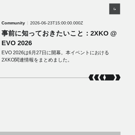
Community
2026-06-23T15:00:00.000Z
事前に知っておきたいこと：2XKO @
EVO 2026
EVO 2026は6月27日に開幕。本イベントにおける
2XKO関連情報をまとめました。