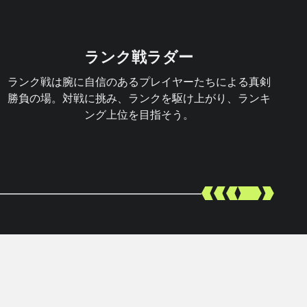
ランク戦ラダー
じ
ランク戦は腕に自信のあるプレイヤーたちによる真剣
勝負の場。対戦に挑み、ランクを駆け上がり、ランキ
に
ング上位を目指そう。