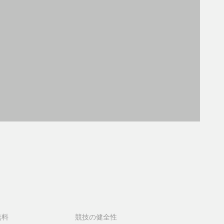
無料
競技の健全性