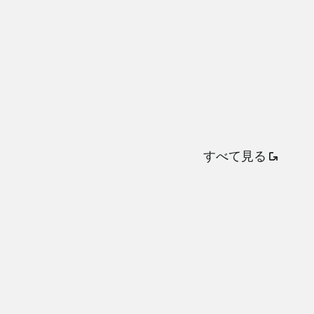
すべて見る