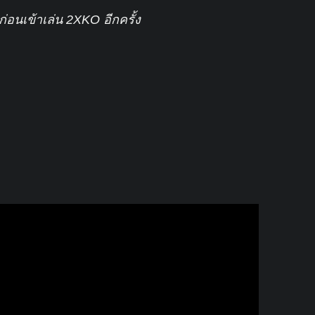
อนเข้าเล่น 2XKO อีกครั้ง